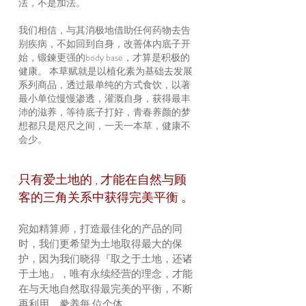
法，不是加法。
我们相信，与其消极地借助任何药物去告
别疾病，不如回到自身，改善体内底子开
始，锻鍊更强的body base，才算是积极的
健康。 本草赋就是以植化素为基础去发展
系列商品，透过最单纯的方式食饮，以著
最小单位慢慢渗透，灌溉自身，获得最丰
沛的滋养，等待底子打好，青春养颜的梦
想都只是咫尺之间，一天一本草，健康不
会少。
只有爱土地的 , 才能在自然与顾
客的三角关系中获得完美平衡 。
宛如精算师，打造最佳化的产品的同
时，我们更希望为土地取得最大的保
护，因为我们晓得『取之于土地，还诸
于土地』，唯有永续经营的理念，才能
在与天地自然取得最完美的平衡，不断
再利用，豢养每 位个体。