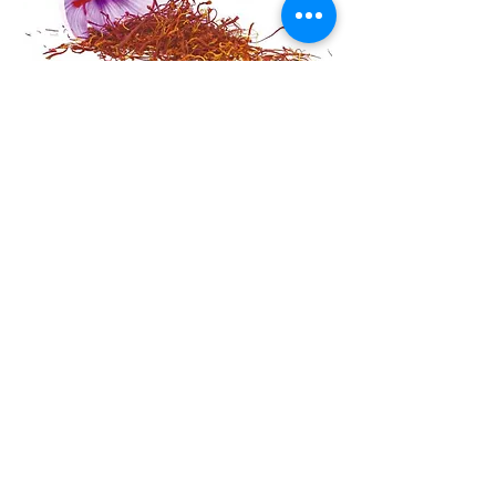
About Us
City Herbs is our brand, which is hold on
FECO Biotechnology & JCBesser BioMed
RD team, we work on to develop anti-
metabolism syndromes in this 21 century
nowadays. Click here to
to develop anti-
metabolism syndromes in this 21 century
nowadays. Click here to understand more our
efforts on you and your family, plz follow us via
website, facebook, WeChat, and line app. We
will provide our products and share our tech-
related knowledge for people who wants better
in this world.